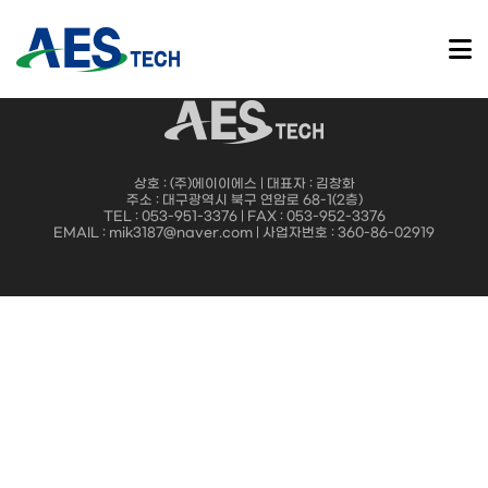
제품소개
회사소개
에너지절감장치
인버터냉난방기
항온항습기
에어필터
목록
인사말
인증현황
오시는길
제품소개
에너지절감장치
인버터냉난방기
항온항습기
에어필터
설치사례
협력사
상호 : (주)에이이에스 | 대표자 : 김창화
제휴문의
주소 : 대구광역시 북구 연암로 68-1(2층)
TEL : 053-951-3376 | FAX : 053-952-3376
EMAIL : mik3187@naver.com | 사업자번호 : 360-86-02919